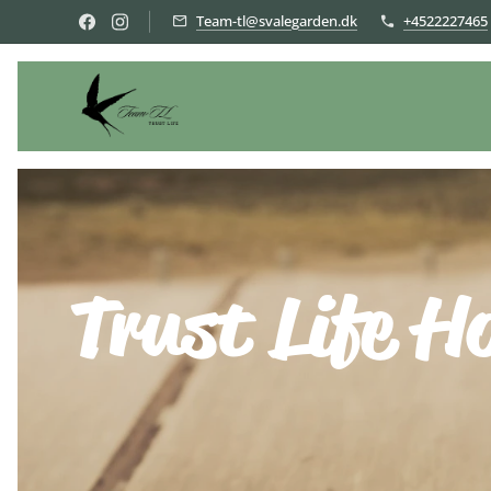
Team-tl@svalegarden.dk
+4522227465
Trust 