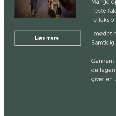
Mange opl
heste fak
refleksio
I mødet 
Læs mere
Samtidig 
Gennem de
deltager
giver en 