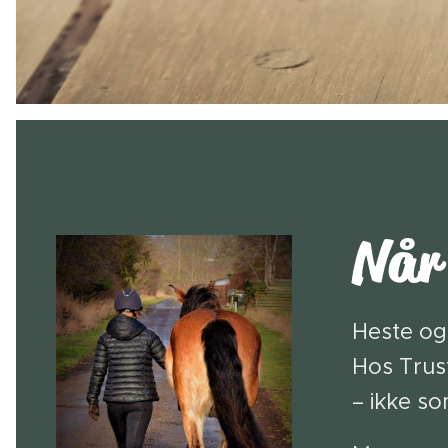
Når 
Heste og 
Hos Trus
– ikke s