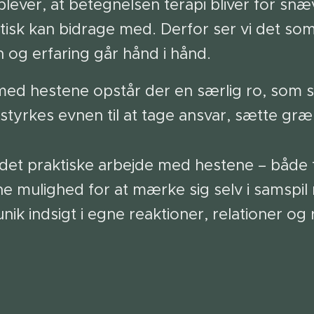
ever, at betegnelsen terapi bliver for snæve
tisk kan bidrage med. Derfor ser vi det som
n og erfaring går hånd i hånd.
med hestene opstår der en særlig ro, som s
styrkes evnen til at tage ansvar, sætte gr
t praktiske arbejde med hestene – både fra
ne mulighed for at mærke sig selv i samspi
unik indsigt i egne reaktioner, relationer og